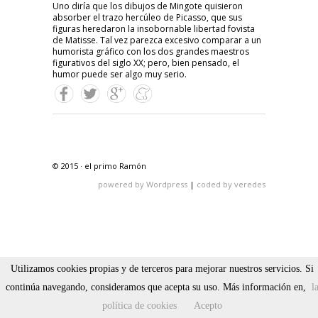
Uno diría que los dibujos de Mingote quisieron
absorber el trazo hercúleo de Picasso, que sus
figuras heredaron la insobornable libertad fovista
de Matisse. Tal vez parezca excesivo comparar a un
humorista gráfico con los dos grandes maestros
figurativos del siglo XX; pero, bien pensado, el
humor puede ser algo muy serio.
© 2015 · el primo Ramón
powered by Wordpress
|
coded by veredes
Utilizamos cookies propias y de terceros para mejorar nuestros servicios. Si
continúa navegando, consideramos que acepta su uso. Más información en,
l
política de cookies
Acepto